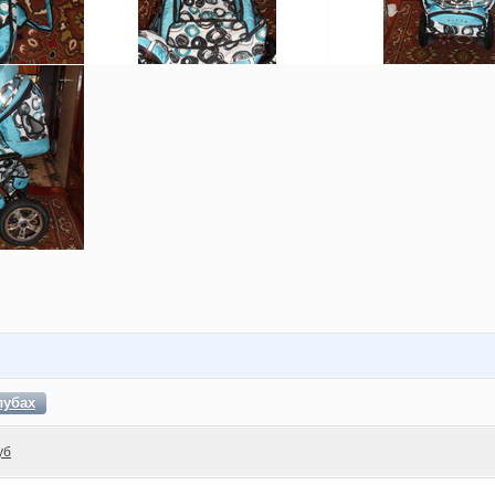
лубах
уб