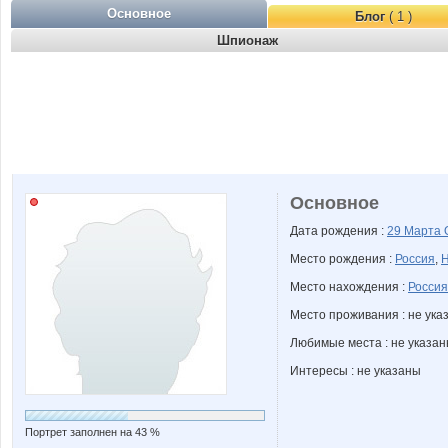
Основное
Блог
( 1 )
Шпионаж
Основное
Дата рождения :
29 Марта
Место рождения :
Россия
,
Н
Место нахождения :
Россия
Место проживания : не ука
Любимые места : не указа
Интересы : не указаны
Портрет заполнен на 43 %