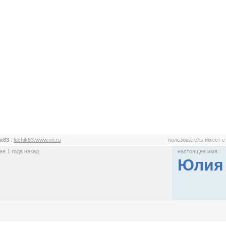
ик83
:
luchik83.www.nn.ru
пользователь имеет 
е 1 года назад
настоящее имя:
Юлия