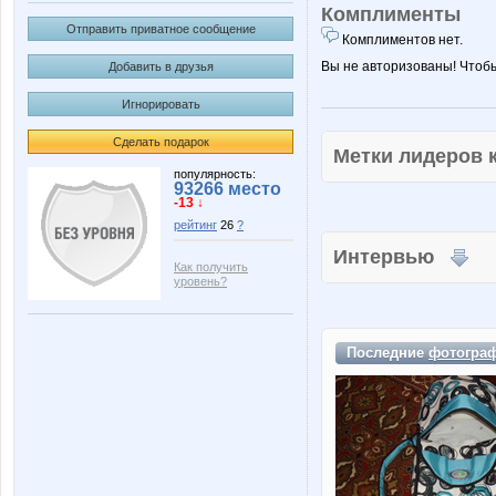
Комплименты
Отправить приватное сообщение
Комплиментов нет.
Вы не авторизованы! Чтоб
Добавить в друзья
Игнорировать
Сделать подарок
Метки лидеров
популярность:
93266 место
-13 ↓
рейтинг
26
?
Интервью
Как получить
уровень?
Последние
фотогра