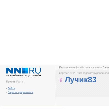
Персональный сайт пользователя
Луч
портрет № 207828 зарегистрирован боле
Лучик83
Привет, Гость !
-
Войти
-
Зарегистрироваться