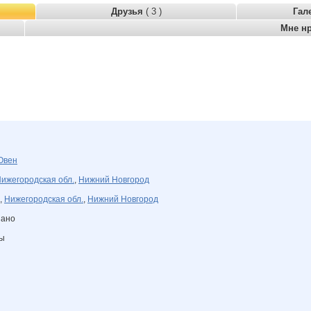
Друзья
( 3 )
Гал
Мне н
Овен
ижегородская обл.
,
Нижний Новгород
,
Нижегородская обл.
,
Нижний Новгород
зано
ны