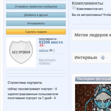
Комплименты
Отправить приватное сообщение
Комплиментов нет.
Вы не авторизованы! Чтоб
Добавить в друзья
Игнорировать
Сделать подарок
Метки лидеров
популярность:
93266 место
-13 ↓
рейтинг
26
?
Интервью
Как получить
уровень?
Последние
фотогра
Статистика портрета:
сейчас просматривают портрет - 0
зарегистрированные пользователи
посетившие портрет за 7 дней - 0