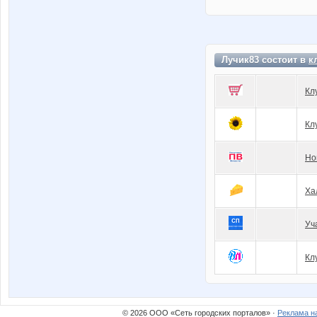
Лучик83 состоит в
к
Кл
Кл
Но
Ха
Уч
Кл
© 2026 ООО «Сеть городских порталов» ·
Реклама н