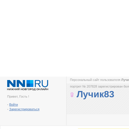
Персональный сайт пользователя
Луч
портрет № 207828 зарегистрирован боле
Лучик83
Привет, Гость !
-
Войти
-
Зарегистрироваться