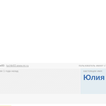
ик83
:
luchik83.www.nn.ru
пользователь имеет 
е 1 года назад
настоящее имя:
Юлия