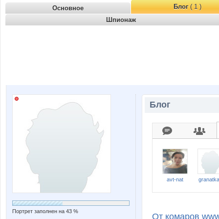
Блог
( 1 )
Основное
Шпионаж
Блог
avt-nat
granatk
Портрет заполнен на 43 %
От комаров www.