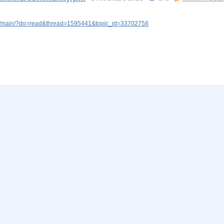
v/main/?do=read&thread=1595441&topic_id=33702758