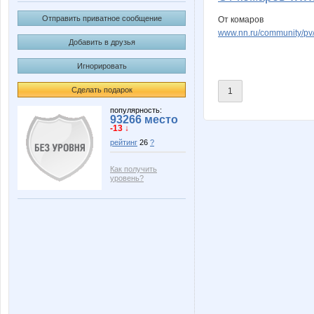
Отправить приватное сообщение
От комаров
www.nn.ru/community/p
Добавить в друзья
Игнорировать
Сделать подарок
1
популярность:
93266 место
-13 ↓
рейтинг
26
?
Как получить
уровень?