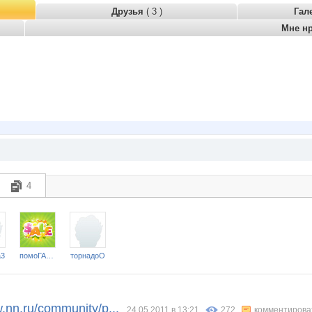
Друзья
( 3 )
Гал
Мне н
4
a3
помоГАЙКА
торнадоО
nn.ru/community/p...
24.05.2011 в 13:21
272
комментирова