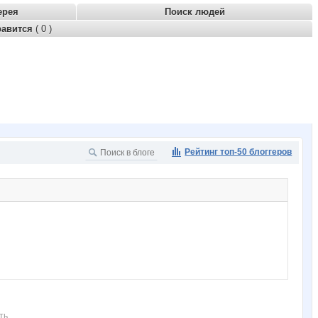
ерея
Поиск людей
равится
( 0 )
Рейтинг топ-50 блоггеров
ть